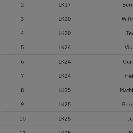
2
LK17
Ber
3
LK20
Wilf
4
LK20
Te
5
LK24
Vik
6
LK24
Gün
7
LK24
Hei
8
LK25
Math
9
LK25
Bern
10
LK25
Jü
11
LK25
K