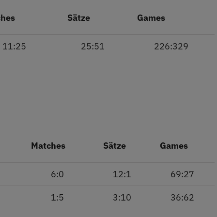
ches
Sätze
Games
11:25
25:51
226:329
Matches
Sätze
Games
6:0
12:1
69:27
1:5
3:10
36:62