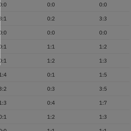
0:0
0:0
0:0
3:1
0:2
3:3
0:0
0:0
0:0
0:1
1:1
1:2
0:1
1:2
1:3
1:4
0:1
1:5
3:2
0:3
3:5
1:3
0:4
1:7
0:1
1:2
1:3
0:0
1:1
1:1