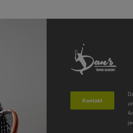
Da
Kontakt
un
An
je