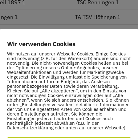
eil 1897 1
TSC Renningen 1
ingen 1
TA TSV Höfingen 1
Stuttgart 2
TSC Renningen 1
Wir verwenden Cookies
ingen 1
TA SPVGG Weil der Stadt 1
Wir nutzen auf unserer Webseite Cookies. Einige Cookies
sind notwendig (z.B. für den Warenkorb) andere sind nicht
notwendig. Die nicht-notwendigen Cookies helfen uns bei
der Optimierung unseres Online-Angebotes, unserer
Webseitenfunktionen und werden für Marketingzwecke
Spieler
eingesetzt. Die Einwilligung umfasst die Speicherung von
Informationen auf Ihrem Endgerät, das Auslesen
personenbezogener Daten sowie deren Verarbeitung.
Klicken Sie auf „Alle akzeptieren“, um in den Einsatz von
nicht notwendigen Cookies einzuwilligen oder auf „Alle
ablehnen“, wenn Sie sich anders entscheiden. Sie können
unter „Einstellungen verwalten“ detaillierte Informationen
der von uns eingesetzten Arten von Cookies erhalten und
Nation
Einze
deren Einstellungen aufrufen. Sie können die
Einstellungen jederzeit aufrufen und Cookies auch
nachträglich jederzeit abwählen (z.B. in der
win Thumm
Datenschutzerklärung oder unten auf unserer Webseite).