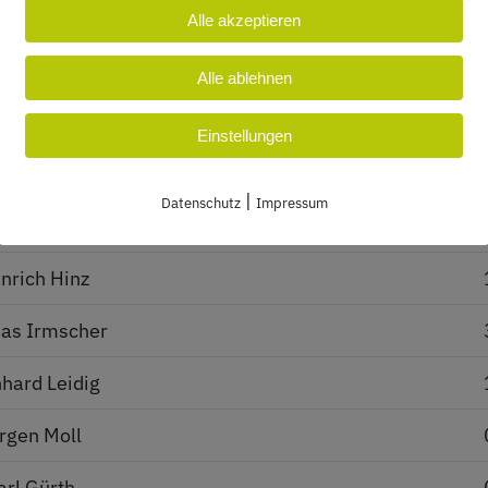
nhard Maier
Alle akzeptieren
ried Helbich
Alle ablehnen
o Axmann
Einstellungen
tor Strehle
|
Datenschutz
Impressum
ter Schmitt
nrich Hinz
ias Irmscher
hard Leidig
rgen Moll
arl Gürth