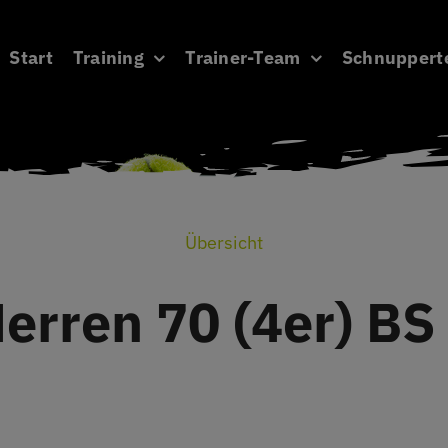
Start
Training
Trainer-Team
Schnuppert
Übersicht
erren 70 (4er) BS