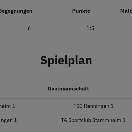
Begegnungen
Punkte
Mat
6
1:5
Spielplan
t
Gastmannschaft
heim 1
TSC Renningen 1
ingen 1
TA Sportclub Stammheim 1