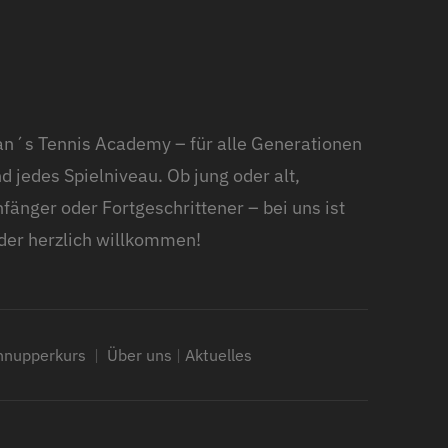
n´s Tennis Academy – für alle Generationen
d jedes Spielniveau. Ob jung oder alt,
fänger oder Fortgeschrittener – bei uns ist
der herzlich willkommen!
hnupperkurs
|
Über uns
|
Aktuelles