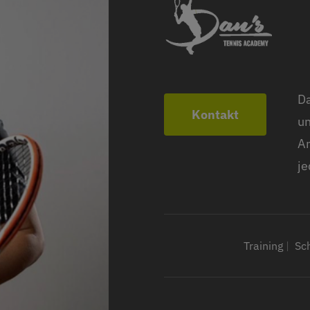
Da
Kontakt
un
An
je
Training
|
Sc