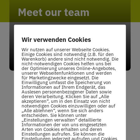
Meet our team
The Instructors
Wir verwenden Cookies
Wir nutzen auf unserer Webseite Cookies.
Einige Cookies sind notwendig (z.B. für den
Dolor sit amet magna
Warenkorb) andere sind nicht notwendig. Die
nicht-notwendigen Cookies helfen uns bei
der Optimierung unseres Online-Angebotes,
unserer Webseitenfunktionen und werden
für Marketingzwecke eingesetzt. Die
Einwilligung umfasst die Speicherung von
Informationen auf Ihrem Endgerät, das
Auslesen personenbezogener Daten sowie
deren Verarbeitung. Klicken Sie auf „Alle
akzeptieren“, um in den Einsatz von nicht
notwendigen Cookies einzuwilligen oder auf
„Alle ablehnen“, wenn Sie sich anders
Share The Excitement
entscheiden. Sie können unter
„Einstellungen verwalten“ detaillierte
Informationen der von uns eingesetzten
Why Choose Us
Arten von Cookies erhalten und deren
Einstellungen aufrufen. Sie können die
Einstellungen jederzeit aufrufen und Cookies